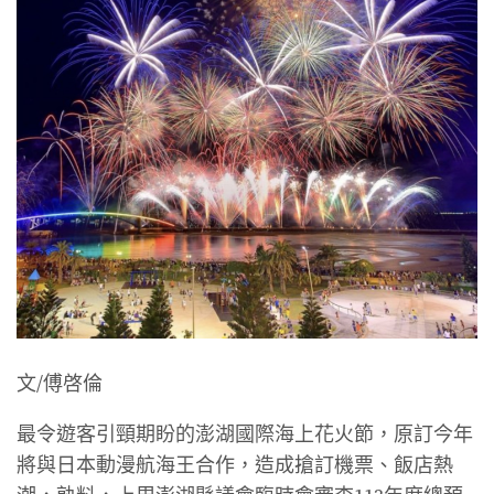
文/傅啓倫
最令遊客引頸期盼的澎湖國際海上花火節，原訂今年
將與日本動漫航海王合作，造成搶訂機票、飯店熱