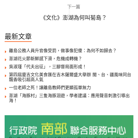
下一篇
《文化》澎湖為何叫菊島？
最新文章
離島公務人員升官像受罰，做事像犯傻：為何不如歸去？
澎湖花火節新鮮感下滑，危機成轉機？
吳淑瑾「代夫出征」，三腳督局面形成！
第四屆廈吉文化美食匯在吉木薩爾盛大舉辦 閩、台、疆風味同台
飄香吸引超高人氣
一位老師之死！讓離島教師們更顯孤單無力
澎湖「海豚村」三隻海豚洄遊，學者建議：應用聲音刺激引導出
海！