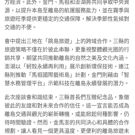
方經濟。此外，金門、馬祖和澎湖將共同爭取中央資
源，以提升本島至離島的航運服務能力，並在霧季與
旅遊旺季提供更穩定的交通保障，解決季節性氣候對
交通的不便。
會中提出三地在「跳島旅遊」上的跨域合作。三縣的
旅遊策略不僅在於彼此串聯，更重視整體觀光圈的行
銷共享，期望共同推動離島的自然之美及文化內涵。
澎湖以「蚵殼永續再利用」展示創新環保技術，連江
縣則推動「馬祖國際藝術島」計劃，金門則藉由「智
慧水務管理平台」示範科技在離島永續發展的潛力。
此次座談會和諧結束，三縣首長們互贈紀念品，象徵
彼此的友誼和對未來合作的信任。這一宣言能否成為
離島交通與觀光的嶄新轉機，或能掀起何種影響，仍
待時間驗證。然而，金馬澎的共同決心和具體的合作
規劃，讓人看見一個更具溫度、更便利的離島旅遊未