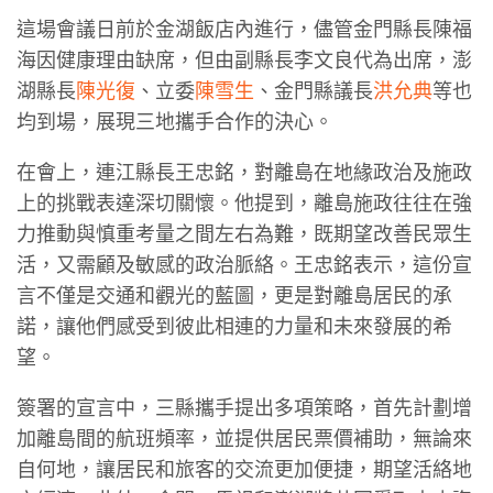
這場會議日前於金湖飯店內進行，儘管金門縣長陳福
海因健康理由缺席，但由副縣長李文良代為出席，澎
湖縣長
陳光復
、立委
陳雪生
、金門縣議長
洪允典
等也
均到場，展現三地攜手合作的決心。
在會上，連江縣長王忠銘，對離島在地緣政治及施政
上的挑戰表達深切關懷。他提到，離島施政往往在強
力推動與慎重考量之間左右為難，既期望改善民眾生
活，又需顧及敏感的政治脈絡。王忠銘表示，這份宣
言不僅是交通和觀光的藍圖，更是對離島居民的承
諾，讓他們感受到彼此相連的力量和未來發展的希
望。
簽署的宣言中，三縣攜手提出多項策略，首先計劃增
加離島間的航班頻率，並提供居民票價補助，無論來
自何地，讓居民和旅客的交流更加便捷，期望活絡地