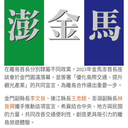
在離島首長分別隸屬不同政黨，2023年金馬澎首長座
談會於金門圓滿落幕，並簽署「優化島際交通、提升
觀光產業」的共同宣言，為離島合作邁出重要一步。
金門副縣長
李文良
、連江縣長
王忠銘
、澎湖副縣長
林
皆興
攜手推動這項宣言，希冀結合中央、地方與民間
的力量，共同改善交通便利性，創造更具吸引力的離
島旅遊體驗。