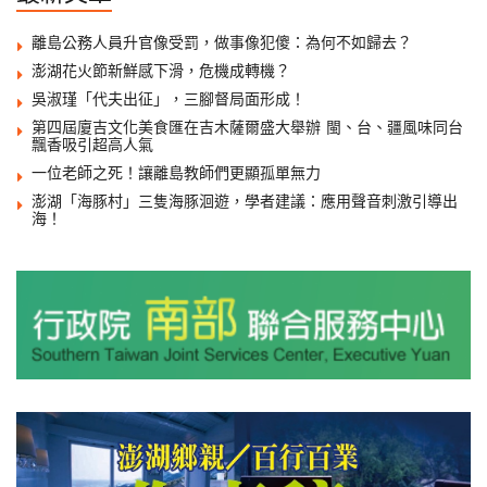
離島公務人員升官像受罰，做事像犯傻：為何不如歸去？
澎湖花火節新鮮感下滑，危機成轉機？
吳淑瑾「代夫出征」，三腳督局面形成！
第四屆廈吉文化美食匯在吉木薩爾盛大舉辦 閩、台、疆風味同台
飄香吸引超高人氣
一位老師之死！讓離島教師們更顯孤單無力
澎湖「海豚村」三隻海豚洄遊，學者建議：應用聲音刺激引導出
海！