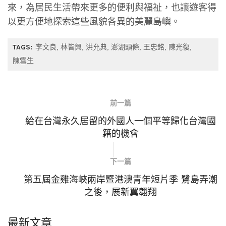
來，為居民生活帶來更多的便利與福祉，也讓遊客得
以更方便地探索這些風貌各異的美麗島嶼。
TAGS:
李文良
林皆興
洪允典
澎湖頭條
王忠銘
陳光復
陳雪生
前一篇
給在台灣永久居留的外國人一個平等歸化台灣國
籍的機會
下一篇
第五屆金雞海峽兩岸暨港澳青年短片季 鷺島弄潮
之後，展新翼翱翔
最新文章