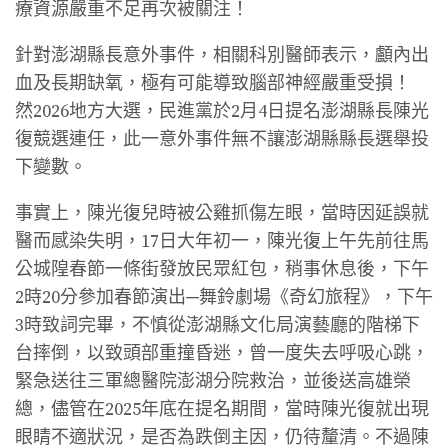
療資源嚴重不足再次被關注！
針對澎湖縣長意外事件，相關科別醫師表示，顱內出
血及長期缺氧，極有可能導致腦部神經嚴重受損！
然2026地方大選，民進黨於2月4日提名澎湖縣長陳光
復競選連任，此一意外事件無不讓澎湖縣縣長選舉投
下變數。
事實上，陳光復兒時被公雞抓傷左眼，當時因延誤就
醫而感染失明，17日大年初一，陳光復上午先前往馬
公城隍春節一條街發放民眾紅包，稍事休息後，下午
2時20分參加春節演出─舞鈴劇場《奇幻旅程》，下午
3時致詞完畢，不慎從澎湖縣文化局演藝廳的階梯下
台摔倒，以致頭部重撞昏迷，曾一度失去呼吸心跳，
緊急送往三軍總醫院澎湖分院救治，並後送高雄榮
總，儘管在2025年底在提名期間，當時陳光復就出現
眼睛不適狀況，是否為跌倒主因，仍待釐清。不過陳