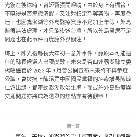
光復在後送時，曾短暫張開眼睛，由於身上有插管，
不曉得是否意識清醒，又注射鎮定劑等藥物，再度昏
迷，也因為澎湖等外島醫療資源不足加上年假，外島
醫療無法處理，才只能後送台灣，所以外島醫療不足
問題也在此事件再度讓外界關注！
綜上，陳光復縣長大年初一意外事件，讓原本可能連
任的縣長候選人出現變數，未來是否四連霸湖縣立委
楊曜儘管於 2025 年 9 月曾公開宣布未來將不再參選
公職，會披掛上陣還是中國國民黨籍的34歲議長陳毓
仁會出線，都牽動澎湖政治生態，而或許外島醫療與
交通問題亦將成為選舉的焦點亦有待觀察！
前一篇
兩年「天坑」的澎湖首宗「都更案」將引起嚴重