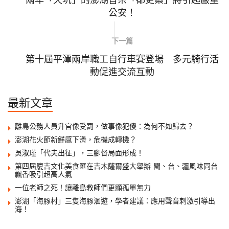
公安！
下一篇
第十屆平潭兩岸職工自行車賽登場 多元騎行活
動促進交流互動
最新文章
離島公務人員升官像受罰，做事像犯傻：為何不如歸去？
澎湖花火節新鮮感下滑，危機成轉機？
吳淑瑾「代夫出征」，三腳督局面形成！
第四屆廈吉文化美食匯在吉木薩爾盛大舉辦 閩、台、疆風味同台
飄香吸引超高人氣
一位老師之死！讓離島教師們更顯孤單無力
澎湖「海豚村」三隻海豚洄遊，學者建議：應用聲音刺激引導出
海！