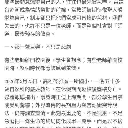
那些最願意燃燒自己的人，往往也最先被耗盡。 當講
台逐漸成為情緒勞動的前線，當教師被期待像聖人般
燃燒自己，制度卻只把他們當成可替換的耗材，我們
失去的，也許不只是一位老師，而是整個社會對「師
道」最後殘存的敬意。
一、那一聲巨響，不只是悲劇
有些老師離開校園後，學生會想念；有些老師離開校
園時，整個時代都應該感到羞愧。
2026年5月25日，高雄苓雅區一所國小，一名五十多
歲自然科的嚴姓教師，在休假期間返校後墜樓身亡。
媒體報導指出，事發時正值上課期間，部分學生目擊
或受到驚嚇；外界流傳的長期壓力與言語衝突等說
法，仍待調查釐清。此刻最重要的，不是獵巫，不是
急著把一條生命的終局簡化成單一兇手，而是以不捨