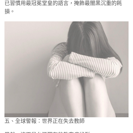
已習慣用最冠冕堂皇的語言，掩飾最闇黑沉重的耗
損。
五、全球警報：世界正在失去教師