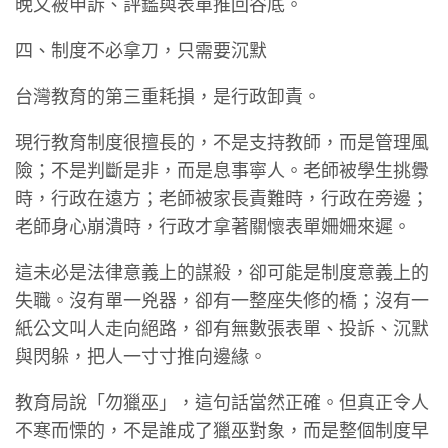
晚又被申訴、評鑑與表單推回谷底。
四、制度不必拿刀，只需要沉默
台灣教育的第三重耗損，是行政卸責。
現行教育制度很擅長的，不是支持教師，而是管理風
險；不是判斷是非，而是息事寧人。老師被學生挑釁
時，行政在遠方；老師被家長責難時，行政在旁邊；
老師身心崩潰時，行政才拿著關懷表單姍姍來遲。
這未必是法律意義上的謀殺，卻可能是制度意義上的
失職。沒有單一兇器，卻有一整座失修的橋；沒有一
紙公文叫人走向絕路，卻有無數張表單、投訴、沉默
與閃躲，把人一寸寸推向邊緣。
教育局說「勿獵巫」，這句話當然正確。但真正令人
不寒而慄的，不是誰成了獵巫對象，而是整個制度早