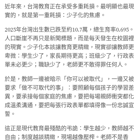
近年來，台灣教育正在承受多重耗損。最明顯也最現
實的，就是第一重耗損：少子化的焦慮。
2025年台灣出生數已跌至約10.7萬，總生育率0.695。
人口斷崖不再只是新聞標題，而是每天發生在校園裡
的現實。少子化本該讓教育更精緻，現實卻讓教師更
卑微：學生少了，家長期待更高；班級少了，行政表
單未必更少；職缺少了，老師更不敢得罪任何人。
於是，教師一邊被暗示「你可以被取代」，一邊又被
要求「做不可取代的事」：要照顧每個孩子的學習差
異，要承接每個家庭的焦慮，要把每場親師衝突都化
成溫柔溝通，要把每張行政表單都填得像一份忠誠宣
誓。
這正是現代教育最殘酷的弔詭：學生越少，教師越不
自由；制度越談精緻，現場越像壓榨。老師不是香