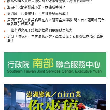
離島公務人員升官像受罰，做事像犯傻：為何不如歸去？
澎湖花火節新鮮感下滑，危機成轉機？
吳淑瑾「代夫出征」，三腳督局面形成！
第四屆廈吉文化美食匯在吉木薩爾盛大舉辦 閩、台、疆風味同台
飄香吸引超高人氣
一位老師之死！讓離島教師們更顯孤單無力
澎湖「海豚村」三隻海豚洄遊，學者建議：應用聲音刺激引導出
海！