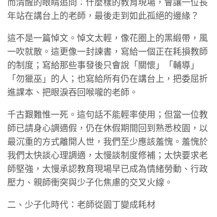
而清醒的眼睛追問：什麼樣的教育現場，會讓一位長
年站在講台上的老師，最後走到如此孤絕的邊緣？
這不是一篇悼文。悼文太輕，像花圈上的黑緞帶，風
一吹就散。這更像一封諫書，寫給一個正在耗損教師
的制度；寫給那些事發後只會說「關懷」「輔導」
「勿獵巫」的人；也寫給所有仍在講台上，把委屈折
進課本、把眼淚吞回喉嚨的老師。
千古艱難惟一死。這句話不能輕率使用；但當一位教
師已請身心調適假，仍在休假期間回到熟悉校園，以
最沉重的方式離開人世，我們至少應該羞愧。羞愧於
我們太快談心理調適，太慢談制度修補；太快要求老
師堅強，太慢承認教育現場早已成為情緒勞動、行政
壓力、親師衝突與少子化焦慮的交叉火線。
二、少子化時代：老師從園丁變成耗材