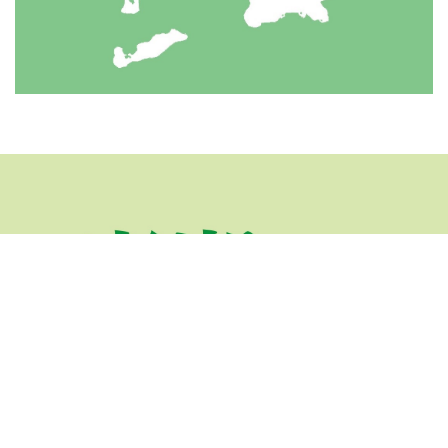
由卓越傳媒集團所創立的澎湖通訊社成立於2024年1月正式上線，
以「關懷地方、理性透明」為創社宗旨，並以「客觀報導、公正分