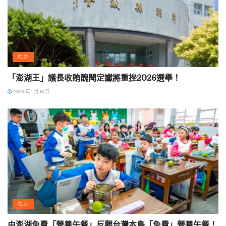
地方
「澎湖王」議長收賄醜聞定讞將重挫2026選舉！
2026 年 1 月 16 日
地方
由澎湖免費「營養午餐」反觀台灣本島「免費」營養午餐！