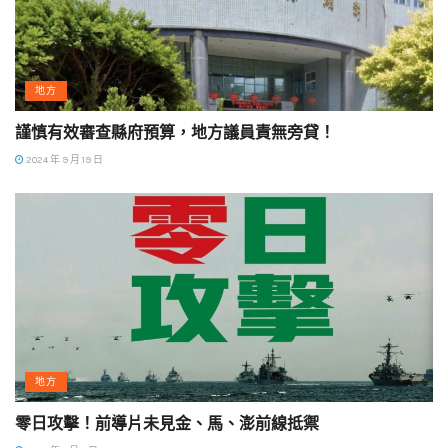
地方
謹慎有效審查縣府預算，地方議員責無旁貸！
2024 年 9 月 19 日
地方
零日攻擊！前導片未見金、馬、澎前線抵禦