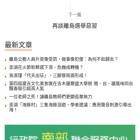
下一篇
再談離島選舉惡習
最新文章
離島公務人員升官像受罰，做事像犯傻：為何不如歸去？
澎湖花火節新鮮感下滑，危機成轉機？
吳淑瑾「代夫出征」，三腳督局面形成！
第四屆廈吉文化美食匯在吉木薩爾盛大舉辦 閩、台、疆風味同台
飄香吸引超高人氣
一位老師之死！讓離島教師們更顯孤單無力
澎湖「海豚村」三隻海豚洄遊，學者建議：應用聲音刺激引導出
海！