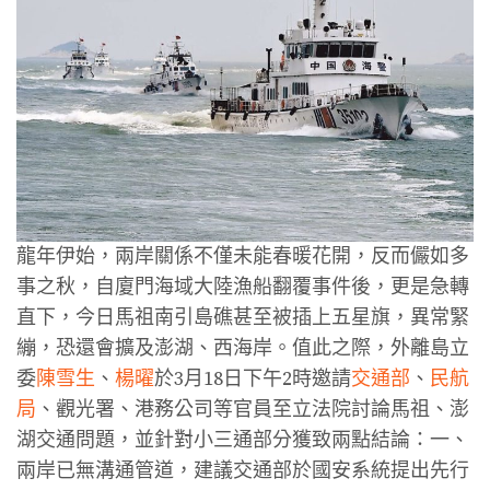
龍年伊始，兩岸關係不僅未能春暖花開，反而儼如多
事之秋，自廈門海域大陸漁船翻覆事件後，更是急轉
直下，今日馬祖南引島礁甚至被插上五星旗，異常緊
繃，恐還會擴及澎湖、西海岸。值此之際，外離島立
委
陳雪生
、
楊曜
於3月18日下午2時邀請
交通部
、
民航
局
、觀光署、港務公司等官員至立法院討論馬祖、澎
湖交通問題，並針對小三通部分獲致兩點結論：一、
兩岸已無溝通管道，建議交通部於國安系統提出先行