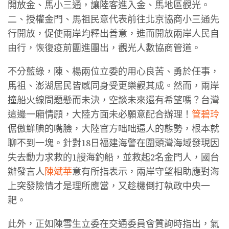
開放金、馬小三通，讓陸客進入金、馬地區觀光。
二、授權金門、馬祖民意代表前往北京協商小三通先
行開放，促使兩岸均釋出善意，進而開放兩岸人民自
由行，恢復疫前團進團出，觀光人數協商管道。
不分藍綠，陳、楊兩位立委的用心良苦、勇於任事，
馬祖、澎湖居民皆感同身受更樂觀其成。然而，兩岸
撞船火線問題懸而未決，空談未來還有希望嗎？台灣
這邊一廂情願，大陸方面未必願意配合辦理！
管碧玲
倨傲鮮腆的嘴臉，大陸官方咄咄逼人的態勢，根本就
聊不到一塊。針對18日福建海警在圍頭灣海域發現因
失去動力求救的1艘海釣船，並救起2名金門人，國台
辦發言人
陳斌華
意有所指表示，兩岸守望相助應對海
上突發險情才是理所應當，又趁機倒打執政中央一
耙。
此外，正如陳雪生立委在交通委員會質詢時指出，氣