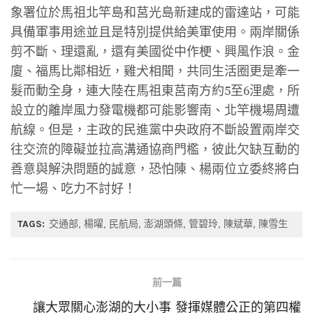
象署位於馬祖北竿島和莒光島新建成的雷達站，可能
具備軍事用途並且是特別提供給美軍使用。兩岸關係
剪不斷、理還亂，還有美國從中作梗、興風作浪。金
廈、福馬比鄰相近，雞犬相聞，共同生活圈更是牽一
髮而動全身，連大陸在馬祖東莒南方約5至6浬處，所
設立的離岸風力發電機都可能影響南、北竿機場周遭
航線。但是，主政的民進黨中央政府不斷設置兩岸交
往交流的障礙並拉高溝通協商門檻，彼此欠缺互動的
善意與解決問題的誠意，恐怕陳、楊兩位立委終將白
忙一場、吃力不討好！
TAGS:
交通部
楊曜
民航局
澎湖頭條
管碧玲
陳斌華
陳雪生
前一篇
讓大眾關心澎湖的大小事 發揮媒體公正的第四權