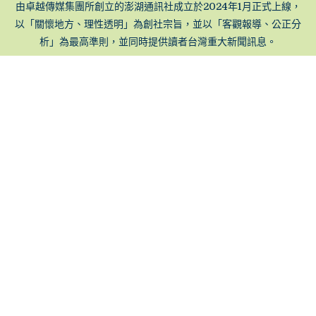
由卓越傳媒集團所創立的澎湖通訊社成立於2024年1月正式上線，
以「關懷地方、理性透明」為創社宗旨，並以「客觀報導、公正分
析」為最高準則，並同時提供讀者台灣重大新聞訊息。
交通資訊