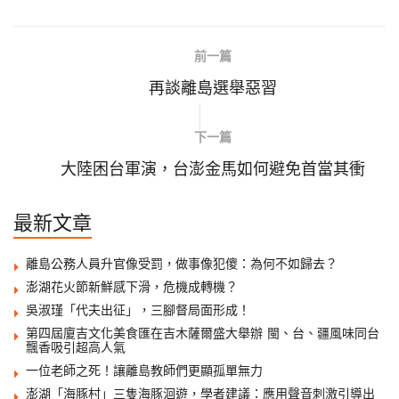
前一篇
再談離島選舉惡習
下一篇
大陸困台軍演，台澎金馬如何避免首當其衝
最新文章
離島公務人員升官像受罰，做事像犯傻：為何不如歸去？
澎湖花火節新鮮感下滑，危機成轉機？
吳淑瑾「代夫出征」，三腳督局面形成！
第四屆廈吉文化美食匯在吉木薩爾盛大舉辦 閩、台、疆風味同台
飄香吸引超高人氣
一位老師之死！讓離島教師們更顯孤單無力
澎湖「海豚村」三隻海豚洄遊，學者建議：應用聲音刺激引導出