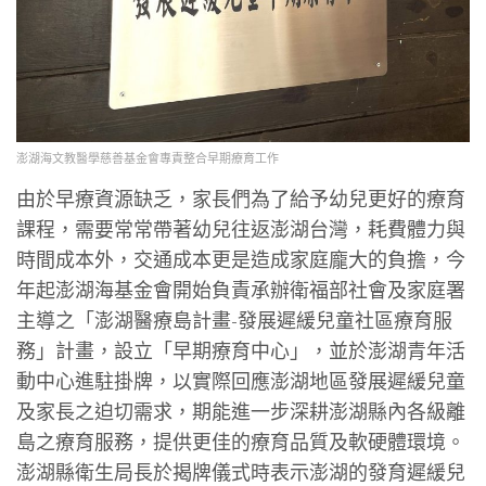
澎湖海文教醫學慈善基金會專責整合早期療育工作
由於早療資源缺乏，家長們為了給予幼兒更好的療育
課程，需要常常帶著幼兒往返澎湖台灣，耗費體力與
時間成本外，交通成本更是造成家庭龐大的負擔，今
年起澎湖海基金會開始負責承辦衛福部社會及家庭署
主導之「澎湖醫療島計畫-發展遲緩兒童社區療育服
務」計畫，設立「早期療育中心」，並於澎湖青年活
動中心進駐掛牌，以實際回應澎湖地區發展遲緩兒童
及家長之迫切需求，期能進一步深耕澎湖縣內各級離
島之療育服務，提供更佳的療育品質及軟硬體環境。
澎湖縣衛生局長於揭牌儀式時表示澎湖的發育遲緩兒